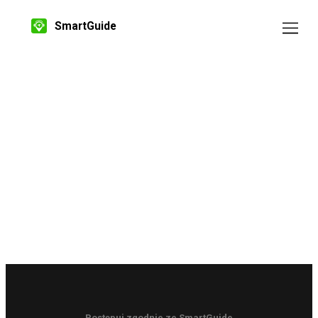
SmartGuide
Postępuj zgodnie ze SmartGuide