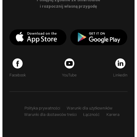
i rozpocznij własną przygodę
Facebook
YouTube
LinkedIn
Polityka prywatności
Warunki dla użytkowników
Warunki dla dostawców treści
Łączność
Kariera