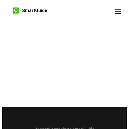
SmartGuide
Postępuj zgodnie ze SmartGuide