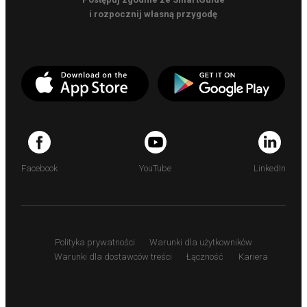
i rozpocznij własną przygodę
Facebook
YouTube
LinkedIn
Polityka prywatności
Warunki dla użytkowników
Warunki dla dostawców treści
Łączność
Kariera