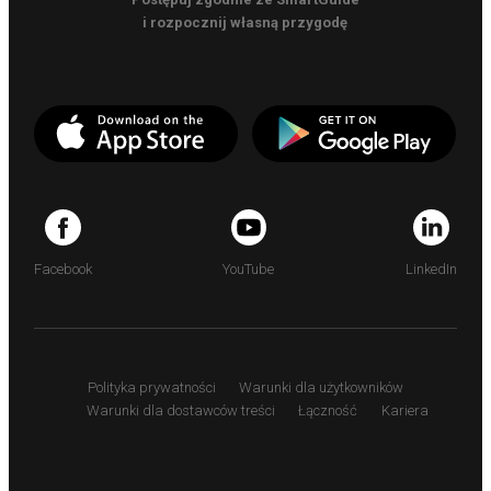
i rozpocznij własną przygodę
Facebook
YouTube
LinkedIn
Polityka prywatności
Warunki dla użytkowników
Warunki dla dostawców treści
Łączność
Kariera