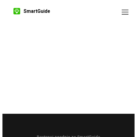
SmartGuide
Postępuj zgodnie ze SmartGuide