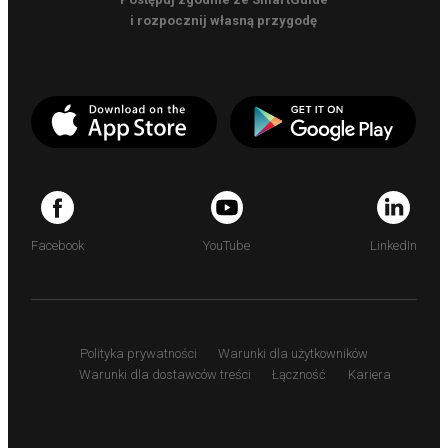
i rozpocznij własną przygodę
Facebook
YouTube
LinkedIn
Polityka prywatności
Warunki dla użytkowników
Warunki dla dostawców treści
Łączność
Kariera