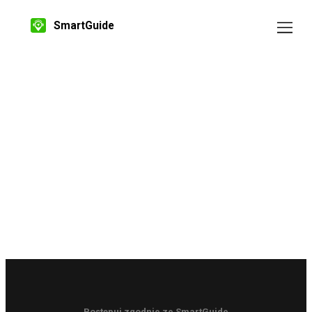
SmartGuide
Postępuj zgodnie ze SmartGuide