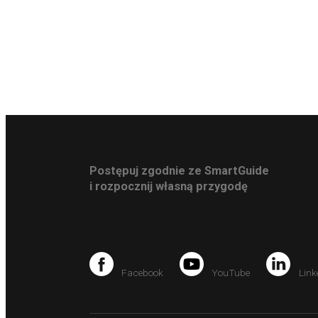
Postępuj zgodnie ze SmartGuide
i rozpocznij własną przygodę
Facebook
YouTube
Link