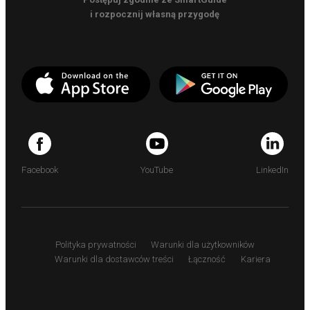
i rozpocznij własną przygodę
Facebook
YouTube
LinkedIn
Polityka prywatności
Warunki dla użytkowników
Warunki dla dostawców treści
Łączność
Kariera