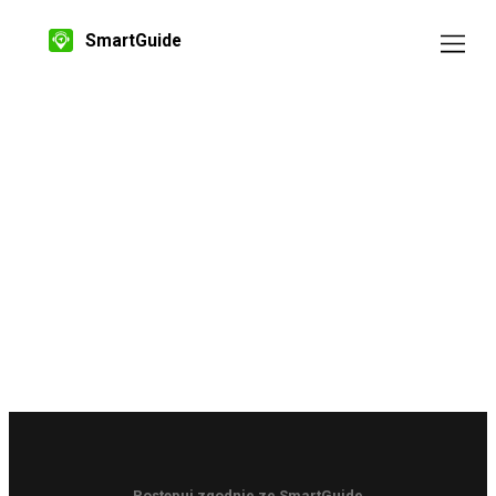
SmartGuide
Postępuj zgodnie ze SmartGuide