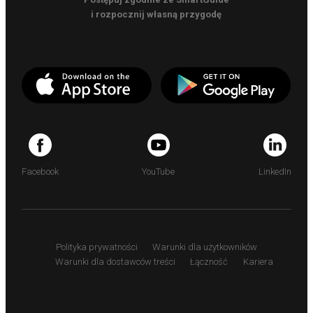
i rozpocznij własną przygodę
Facebook
YouTube
LinkedIn
Polityka prywatności
Warunki dla użytkowników
Warunki dla dostawców treści
Łączność
Kariera