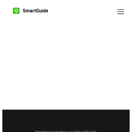
SmartGuide
Postępuj zgodnie ze SmartGuide