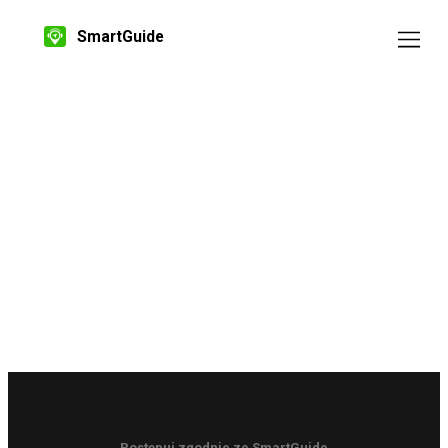
SmartGuide
Postępuj zgodnie ze SmartGuide