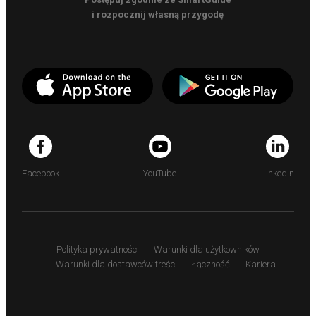
i rozpocznij własną przygodę
Facebook
YouTube
LinkedIn
Polityka prywatności
Warunki dla użytkowników
Warunki dla dostawców treści
Łączność
Kariera