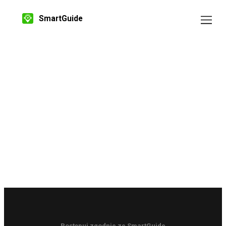
SmartGuide
Postępuj zgodnie ze SmartGuide