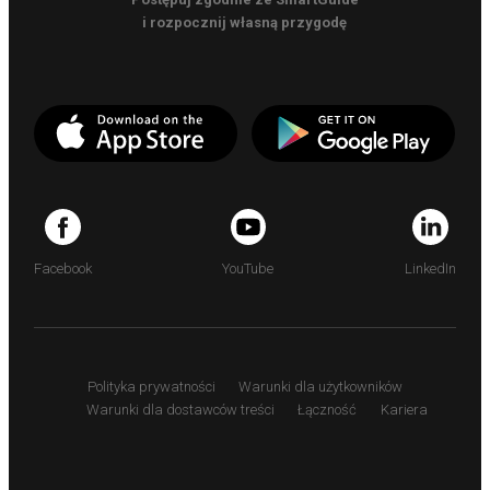
i rozpocznij własną przygodę
Facebook
YouTube
LinkedIn
Polityka prywatności
Warunki dla użytkowników
Warunki dla dostawców treści
Łączność
Kariera