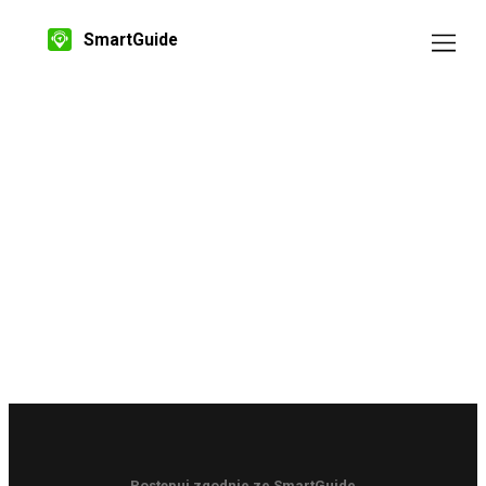
SmartGuide
Postępuj zgodnie ze SmartGuide