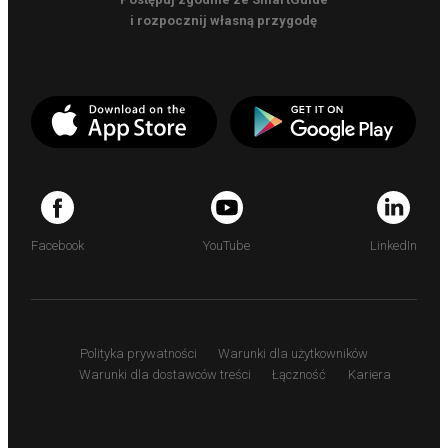
i rozpocznij własną przygodę
Facebook
YouTube
LinkedIn
Polityka prywatności
Warunki dla użytkowników
Warunki dla dostawców treści
Łączność
Kariera