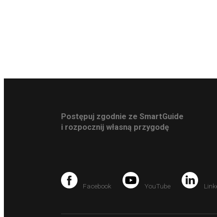
Postępuj zgodnie ze SmartGuide
i rozpocznij własną przygodę
Facebook
YouTube
Link