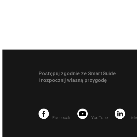
Postępuj zgodnie ze SmartGuide
i rozpocznij własną przygodę
Facebook
YouTube
Link