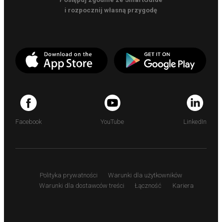
i rozpocznij własną przygodę
Facebook
YouTube
LinkedIn
Polityka prywatności
Warunki dla użytkowników
Warunki dla dostawców treści
Łączność
Kariera