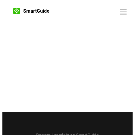
SmartGuide
Postępuj zgodnie ze SmartGuide