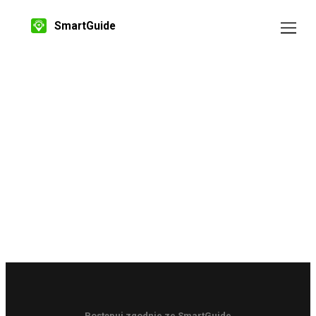
SmartGuide
Postępuj zgodnie ze SmartGuide