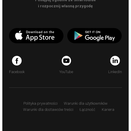
i rozpocznij własną przygodę
Facebook
YouTube
LinkedIn
Polityka prywatności
Warunki dla użytkowników
Warunki dla dostawców treści
Łączność
Kariera