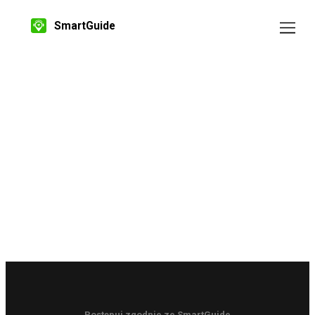
SmartGuide
Postępuj zgodnie ze SmartGuide