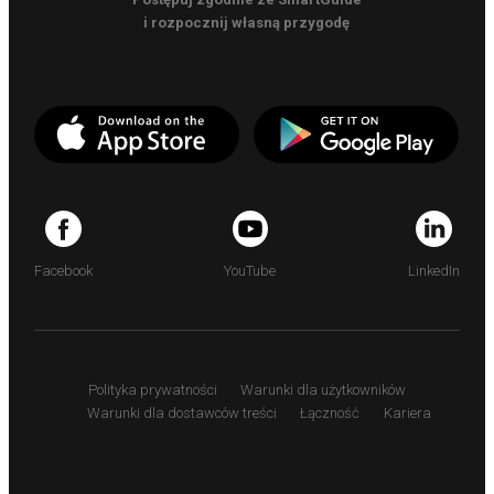
i rozpocznij własną przygodę
Facebook
YouTube
LinkedIn
Polityka prywatności
Warunki dla użytkowników
Warunki dla dostawców treści
Łączność
Kariera