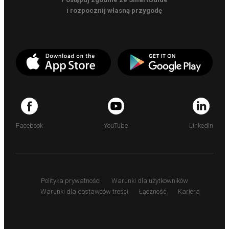
i rozpocznij własną przygodę
Facebook
YouTube
LinkedIn
Polityka prywatności
Warunki dla użytkowników
Warunki dla dostawców treści
Łączność
Kariera