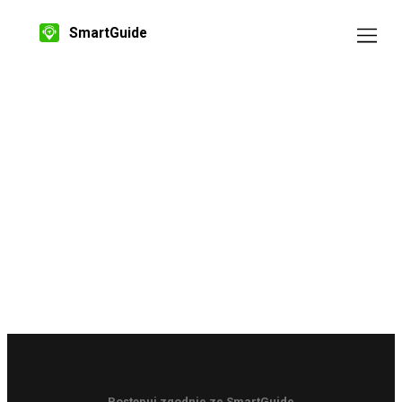
SmartGuide
Postępuj zgodnie ze SmartGuide