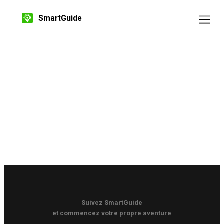
SmartGuide
Suivez SmartGuide
et commencez votre propre aventure