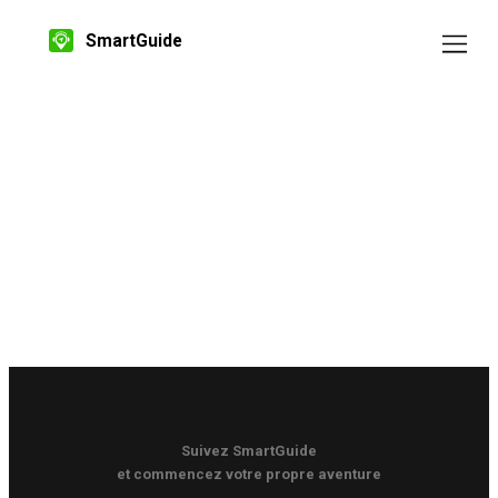
SmartGuide
Suivez SmartGuide
et commencez votre propre aventure