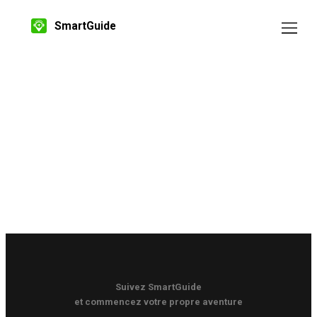
SmartGuide
Suivez SmartGuide
et commencez votre propre aventure