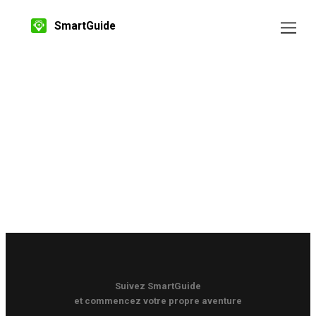
SmartGuide
Suivez SmartGuide
et commencez votre propre aventure