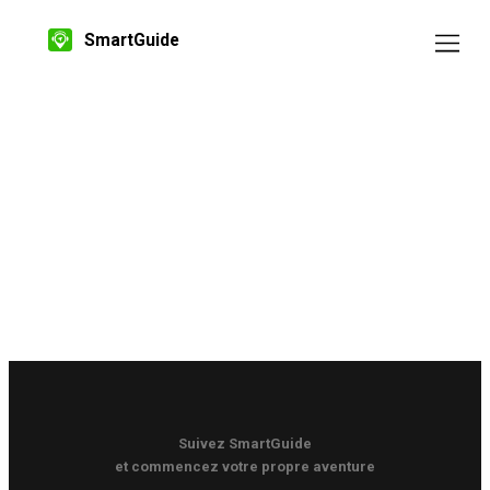
SmartGuide
Suivez SmartGuide
et commencez votre propre aventure