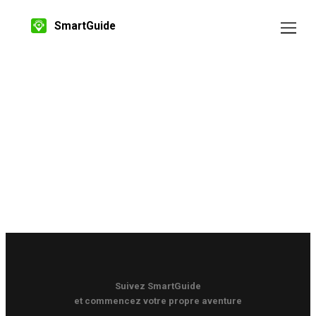
SmartGuide
Suivez SmartGuide
et commencez votre propre aventure