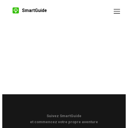
SmartGuide
Suivez SmartGuide
et commencez votre propre aventure