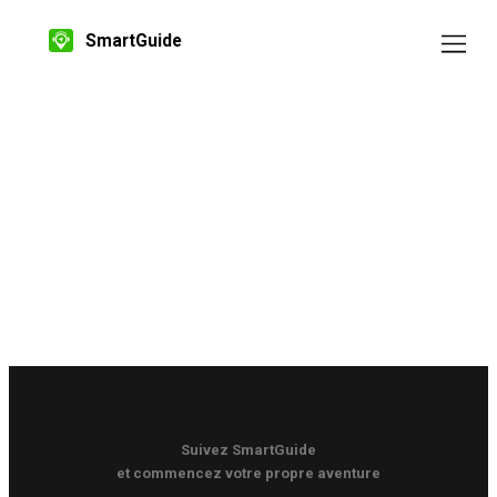
SmartGuide
Suivez SmartGuide
et commencez votre propre aventure