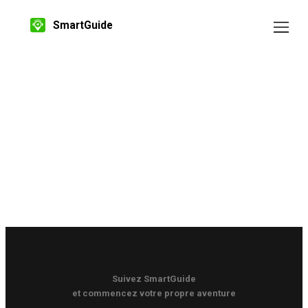
SmartGuide
Suivez SmartGuide
et commencez votre propre aventure