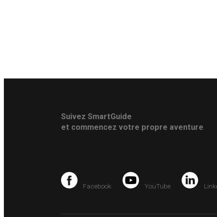
Suivez SmartGuide
et commencez votre propre aventure
Facebook
YouTube
Link