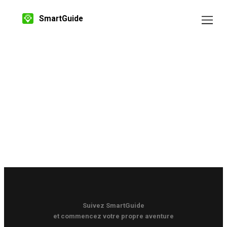
SmartGuide
Suivez SmartGuide
et commencez votre propre aventure