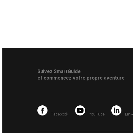
Suivez SmartGuide
et commencez votre propre aventure
Facebook
YouTube
Link