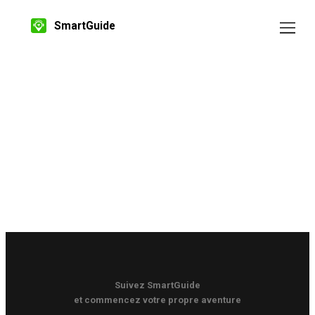
SmartGuide
Suivez SmartGuide
et commencez votre propre aventure