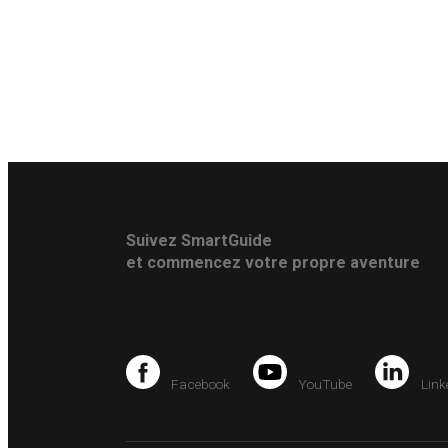
Suivez SmartGuide
et commencez votre propre aventure
Facebook
YouTube
Link