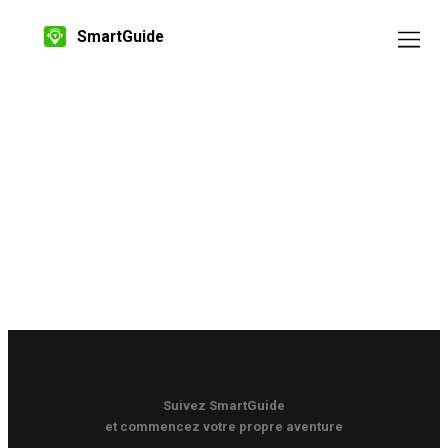
SmartGuide
Suivez SmartGuide
et commencez votre propre aventure