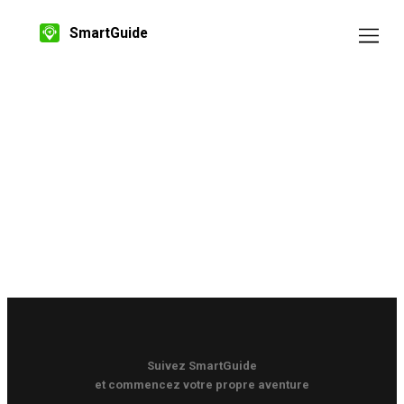
SmartGuide
Suivez SmartGuide
et commencez votre propre aventure