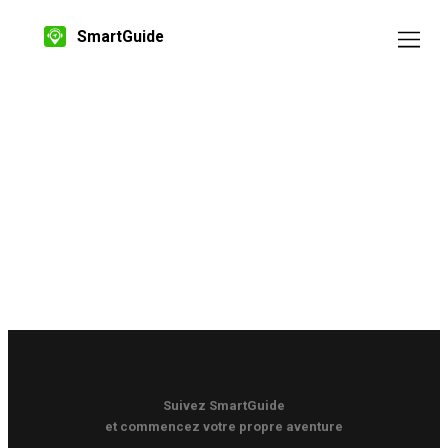
SmartGuide
Suivez SmartGuide
et commencez votre propre aventure