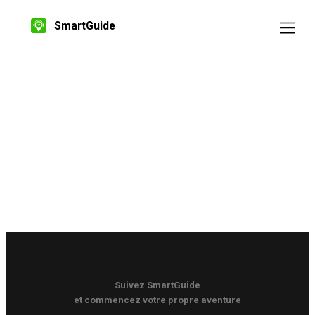
SmartGuide
Suivez SmartGuide
et commencez votre propre aventure