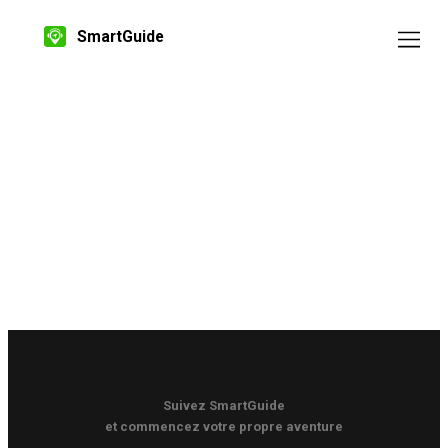
SmartGuide
Suivez SmartGuide
et commencez votre propre aventure