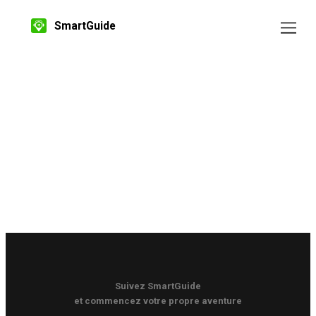
SmartGuide
Suivez SmartGuide
et commencez votre propre aventure