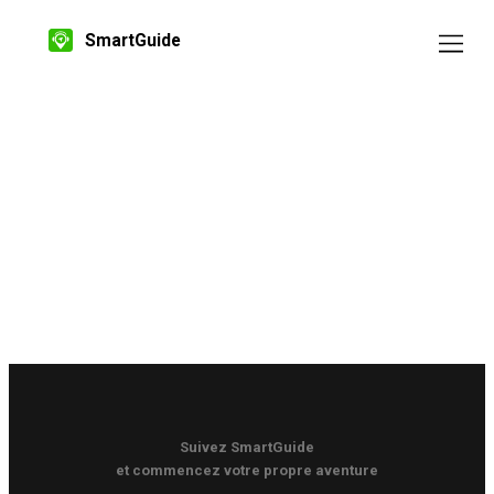
SmartGuide
Suivez SmartGuide
et commencez votre propre aventure