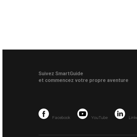
Suivez SmartGuide
et commencez votre propre aventure
Facebook
YouTube
Link