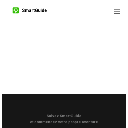
SmartGuide
Suivez SmartGuide
et commencez votre propre aventure