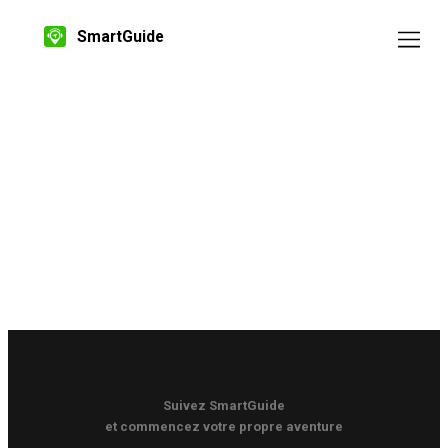
SmartGuide
Suivez SmartGuide
et commencez votre propre aventure