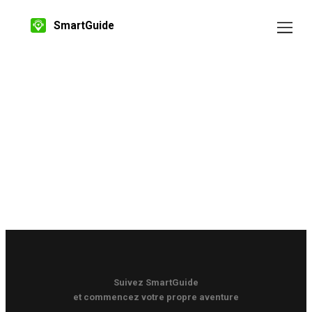
SmartGuide
Suivez SmartGuide
et commencez votre propre aventure