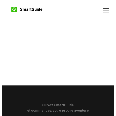
SmartGuide
Suivez SmartGuide
et commencez votre propre aventure