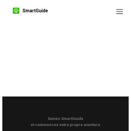
SmartGuide
Suivez SmartGuide
et commencez votre propre aventure