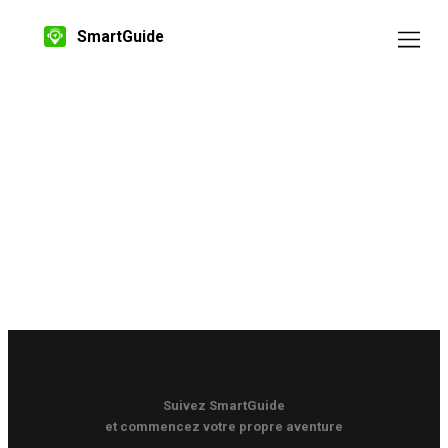
SmartGuide
Suivez SmartGuide
et commencez votre propre aventure