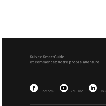
Suivez SmartGuide
et commencez votre propre aventure
Facebook
YouTube
Link