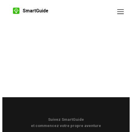
SmartGuide
Suivez SmartGuide
et commencez votre propre aventure