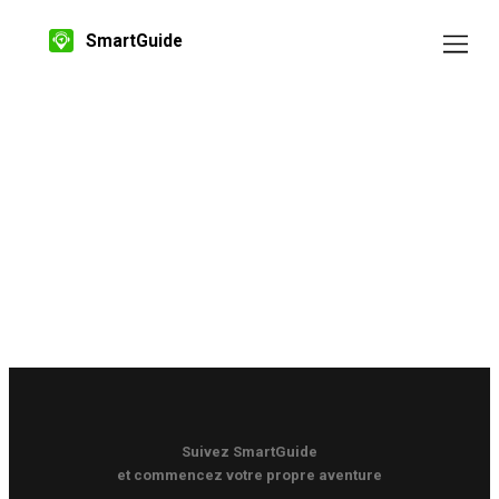
SmartGuide
Suivez SmartGuide
et commencez votre propre aventure