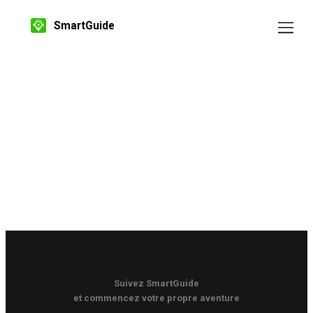
SmartGuide
Suivez SmartGuide
et commencez votre propre aventure