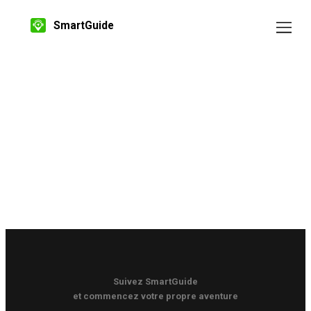
SmartGuide
Suivez SmartGuide
et commencez votre propre aventure