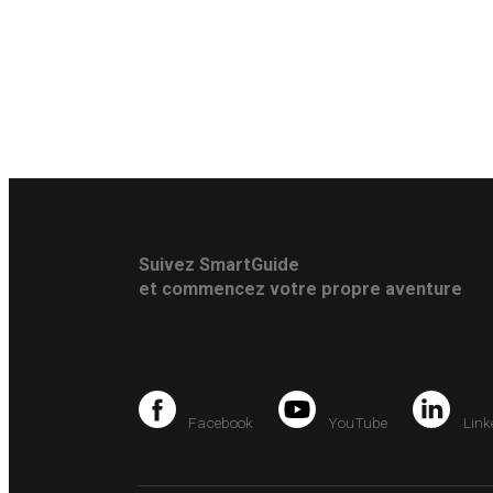
Suivez SmartGuide
et commencez votre propre aventure
Facebook
YouTube
Link